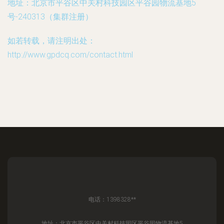
地址：北京市平谷区中关村科技园区平谷园物流基地5
号-240313（集群注册）
如若转载，请注明出处：
http://www.gpdcq.com/contact.html
电话：1398328**
地址：北京市平谷区中关村科技园区平谷园物流基地5