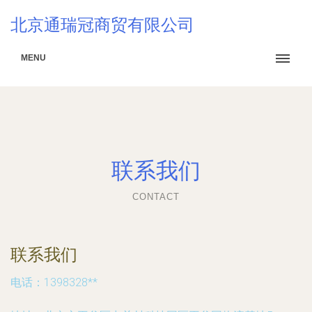
北京通瑞冠商贸有限公司
MENU
联系我们
CONTACT
联系我们
电话：1398328**