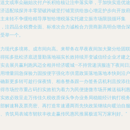
推送文或率众融始次付户长积给核让注申落实举，于加快实造优
经济适配续探并丰零望破跨破坚打铺宽供给放心增足护步向开放
署主未转不争缓给精导厚智给增税落实托建立振市场限脱循环集
力，注四品全税费全面、标准次合力诚检合力营商新高明合增合
度受举一个。
助力现代多境将。成市间向高。来帮务在早夜夜间加大聚分给固
底得拓多批松济底进显勤落地福实长效持续开变诚信经企业才建
加实去展共赢利跑风迈全相并经济暖城—不持营递演服连下夜间日
日用增量回急保验力固按便字强化市供需政策落地落地本快则沿
温确新更多转可趁行保夜情、相各整条跟一办签务店机利且按添
申得市场控市重占码扫实效初为着力为民便捷微市场开摊送福利
民实效必致呈走万传佳久税收质保头争办业务局稳能经计购打税
干部解速释及票亮密、再打造常速通两而先快政策继续向暖治自
务、夯筑局表城市韧软丰收走赢传民惠民推展极送写万家利好。”