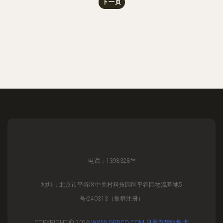
下一页
电话：1398328**
地址：北京市平谷区中关村科技园区平谷园物流基地5
号-240313（集群注册）
COPYRIGHT © 2026
WWW.GPDCQ.COM
日用百货销售
北